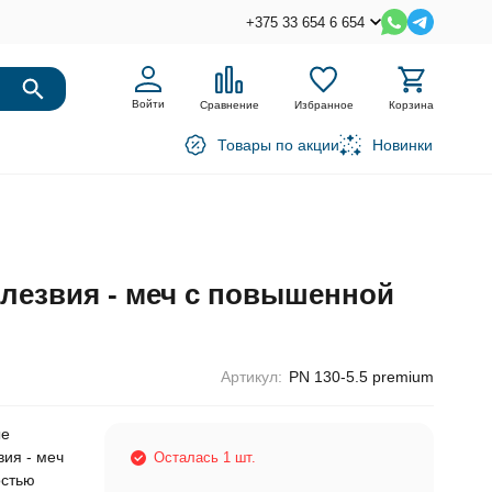
+375 33 654 6 654
Войти
Сравнение
Избранное
Корзина
Товары по акции
Новинки
 лезвия - меч с повышенной
Артикул:
PN 130-5.5 premium
ые
вия - меч
Осталась 1 шт.
остью