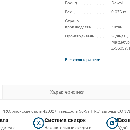
Бренд
Dewal
Вес
0.076 кг
Страна
производства
Китай
Производитель
Фульда ,
Магдебур
д-36037,
Все характеристики
Характеристики
я PRO, японская сталь 420J2+, твердость 56-57 HRC, заточка CONV
лата
Система скидок
Возв
одится с
Накопительные скидки и
Удобн