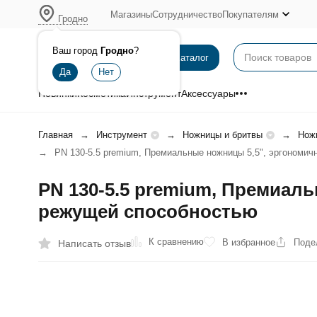
Магазины
Сотрудничество
Покупателям
Гродно
Ваш город
Гродно
?
Каталог
Новинки
Косметика
Инструмент
Аксессуары
Главная
Инструмент
Ножницы и бритвы
Нож
PN 130-5.5 premium, Премиальные ножницы 5,5", эргономич
PN 130-5.5 premium, Премиал
режущей способностью
К сравнению
В избранное
Поде
Написать отзыв