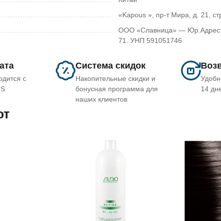
«Kapous », пр-т Мира, д. 21, стр
ООО «Славница» — Юр.Адрес: 2
71. УНП 591051746
лата
Система скидок
Возв
одится с
Накопительные скидки и
Удобн
OS
бонусная программа для
14 дн
наших клиентов
ют