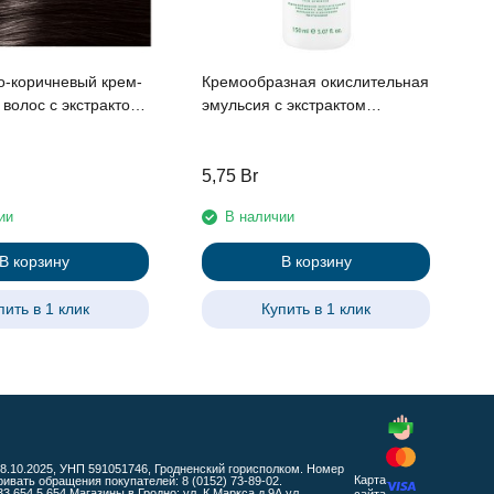
п
б
э
р
о-коричневый крем-
Кремообразная окислительная
с экстрактом
эмульсия с экстрактом
и рисовыми
женьшеня и рисовыми
и линии Studio
протеинами 6% «ActiOx», 150
Professional , 100 мл
мл
5,75
Br
1
ии
В наличии
В корзину
В корзину
пить в 1 клик
Купить в 1 клик
 08.10.2025, УНП 591051746, Гродненский горисполком. Номер
Карта
ать обращения покупателей: 8 (0152) 73-89-02.
654 5 654 Магазины в Гродно: ул. К.Маркса д.9А ул.
сайта