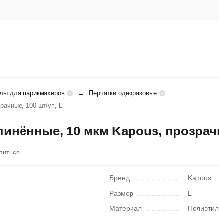
лы для парикмахеров
Перчатки одноразовые
рачные, 100 шт/уп, L
нённые, 10 мкм Kapous, прозрачн
литься
Бренд
Kapous
Размер
L
Материал
Полиэтил