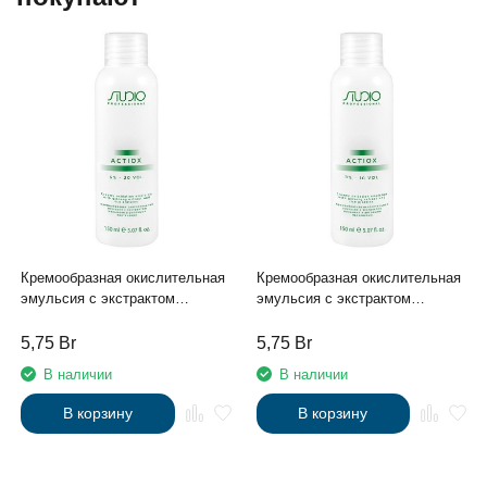
Кремообразная окислительная
Кремообразная окислительная
эмульсия с экстрактом
эмульсия с экстрактом
женьшеня и рисовыми
женьшеня и рисовыми
протеинами 6% «ActiOx», 150
протеинами 3% «ActiOx», 150
5,75
Br
5,75
Br
мл
мл
В наличии
В наличии
В корзину
В корзину