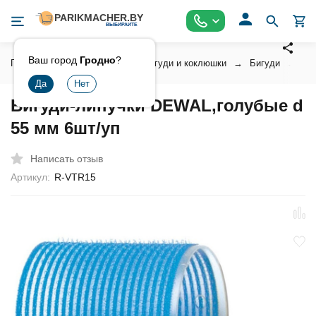
Ваш город
Гродно
?
Главная
Аксессуары
Бигуди и коклюшки
Бигуди
Би
Бигуди-липучки DEWAL,голубые d
55 мм 6шт/уп
Написать отзыв
Артикул:
R-VTR15