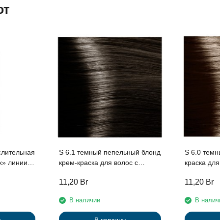
ют
слительная
S 6.1 темный пепельный блонд
S 6.0 темн
крем-краска для волос с
краска для волос 
 1000мл с
экстрактом женьшеня и
женьшеня 
11,20
Br
11,20
Br
я и
рисовыми протеинами линии
протеинам
ми
Studio Professional , 100 мл
Professiona
В наличии
В налич