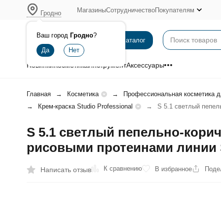
Магазины
Сотрудничество
Покупателям
Гродно
Ваш город
Гродно
?
Каталог
Новинки
Косметика
Инструмент
Аксессуары
Главная
Косметика
Профессиональная косметика д
Крем-краска Studio Professional
S 5.1 светлый пепел
S 5.1 светлый пепельно-кори
рисовыми протеинами линии St
К сравнению
В избранное
Поде
Написать отзыв