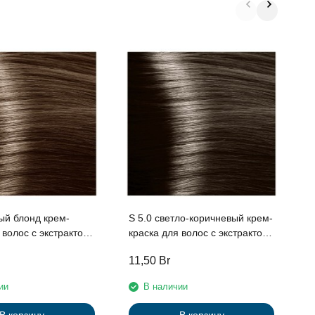
S
к
э
р
S
ый блонд крем-
S 5.0 светло-коричневый крем-
с экстрактом
краска для волос с экстрактом
и рисовыми
женьшеня и рисовыми
11,50
Br
1
и линии Studio
протеинами линии Studio
l , 100 мл
Professional , 100 мл
ии
В наличии