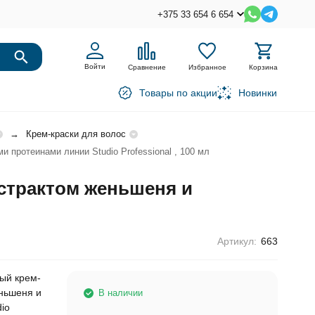
+375 33 654 6 654
Войти
Сравнение
Избранное
Корзина
Товары по акции
Новинки
Крем-краски для волос
 протеинами линии Studio Professional , 100 мл
кстрактом женьшеня и
Артикул:
663
вый крем-
еньшеня и
В наличии
io