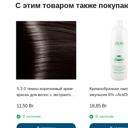
C этим товаром также покупа
S 3.0 темно-коричневый крем-
Кремообразная оки
краска для волос с экстрактом
эмульсия 6% «ActiOx» линии
женьшеня и рисовыми
Studio Professional,
11,50
Br
18,85
Br
протеинами линии Studio
экстрактом женьшен
Professional , 100 мл
рисовыми протеина
В наличии
В наличии