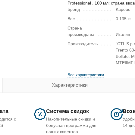
Professional , 100 мл: страна вво
Бренд
Kapous
Вес
0.135 кг
Страна
производства
Италия
Производитель
"CTL S.p.A
Trento 69
Bollate. M
MTEIIMFI
Все характеристики
Характеристики
лата
Система скидок
Возв
одится с
Накопительные скидки и
Удобн
OS
бонусная программа для
14 дн
наших клиентов