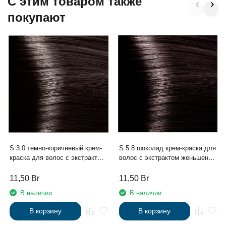
C этим товаром также
покупают
S 3.0 темно-коричневый крем-
S 5.8 шоколад крем-краска для
краска для волос с экстрактом
волос с экстрактом женьшеня
женьшеня и рисовыми
и рисовыми протеинами линии
протеинами линии Studio
Studio Professional , 100 мл
11,50
Br
11,50
Br
Professional , 100 мл
В наличии
В наличии
В корзину
В корзину