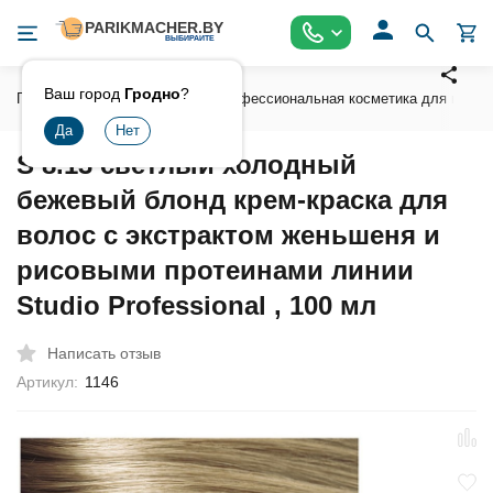
Ваш город
Гродно
?
Главная
Косметика
Профессиональная косметика для волос
S 8.13 светлый холодный
бежевый блонд крем-краска для
волос с экстрактом женьшеня и
рисовыми протеинами линии
Studio Professional , 100 мл
Написать отзыв
Артикул:
1146