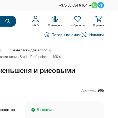
+375 33 654 6 654
Войти
Сравнение
Избранное
Корзина
Товары по акции
Новинки
Крем-краски для волос
ми линии Studio Professional , 100 мл
 женьшеня и рисовыми
Артикул:
965
понентов
В наличии