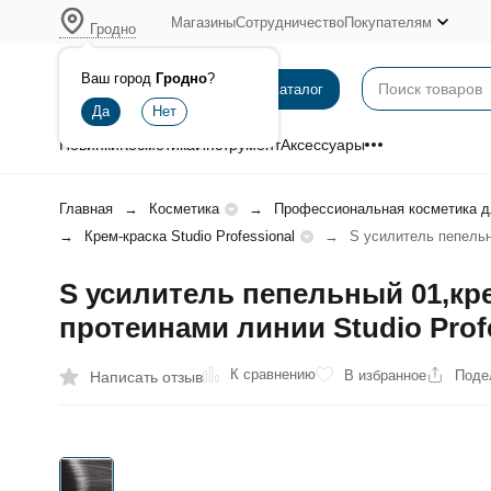
Магазины
Сотрудничество
Покупателям
Гродно
Ваш город
Гродно
?
Каталог
Новинки
Косметика
Инструмент
Аксессуары
Главная
Косметика
Профессиональная косметика д
Крем-краска Studio Professional
S усилитель пепельн
S усилитель пепельный 01,кр
протеинами линии Studio Profe
К сравнению
В избранное
Поде
Написать отзыв