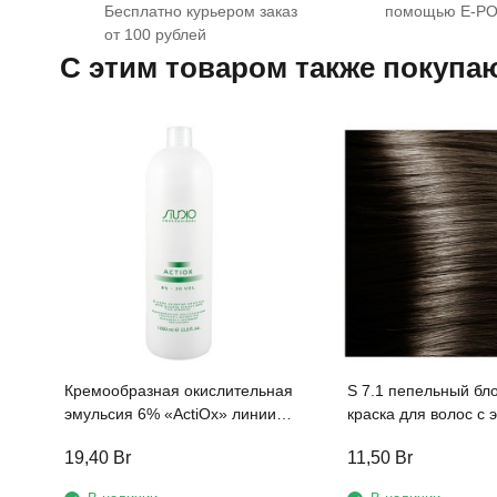
Бесплатно курьером заказ
помощью E-P
от 100 рублей
C этим товаром также покупа
Кремообразная окислительная
S 7.1 пепельный бл
эмульсия 6% «ActiOx» линии
краска для волос с 
Studio Professional, 1000мл с
женьшеня и рисовы
19,40
Br
11,50
Br
экстрактом женьшеня и
протеинами линии S
рисовыми протеинами
Professional , 100 м