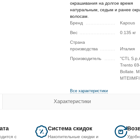
окрашивания на долгое время
натуральным, седым и ранее ок
волосам.
Бренд
Kapous
Вес
0.135 кг
Страна
производства
Италия
Производитель
"CTL S.p.A
Trento 69
Bollate. M
MTEIIMFI
Все характеристики
Характеристики
лата
Система скидок
Возв
одится с
Накопительные скидки и
Удобн