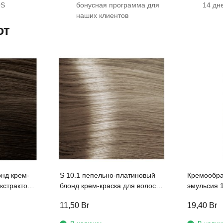
OS
бонусная программа для
14 дн
наших клиентов
ют
онд крем-
S 10.1 пепельно-платиновый
Кремообра
экстрактом
блонд крем-краска для волос с
эмульсия 1,5% «ActiOx» линии
ми
экстрактом женьшеня и
Studio Prof
11,50
Br
19,40
Br
tudio
рисовыми протеинами линии
экстракто
л
Studio Professional , 100 мл
рисовыми 