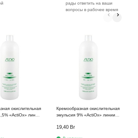
ей
рады ответить на ваши
вопросы в рабочее время
S
б
э
р
S
зная окислительная
Кремообразная окислительная
эмульсия 9% «ActiOx» линии
essional, 1000мл с
Studio Professional, 1000мл с
19,40
Br
1
м женьшеня и
экстрактом женьшеня и
протеинами
рисовыми протеинами