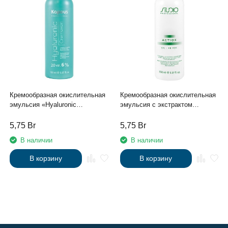
Кремообразная окислительная
Кремообразная окислительная
эмульсия «Hyaluronic
эмульсия с экстрактом
Cremoxon» с Гиалуроновой
женьшеня и рисовыми
кислотой 6%, 150 мл
протеинами 6% «ActiOx», 150
5,75
Br
5,75
Br
мл
В наличии
В наличии
В корзину
В корзину