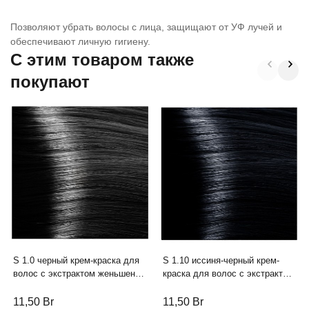
Позволяют убрать волосы с лица, защищают от УФ лучей и
обеспечивают личную гигиену.
C этим товаром также
покупают
S 1.0 черный крем-краска для
S 1.10 иссиня-черный крем-
волос с экстрактом женьшеня
краска для волос с экстрактом
и рисовыми протеинами линии
женьшеня и рисовыми
Studio Professional , 100 мл
протеинами линии Studio
11,50
Br
11,50
Br