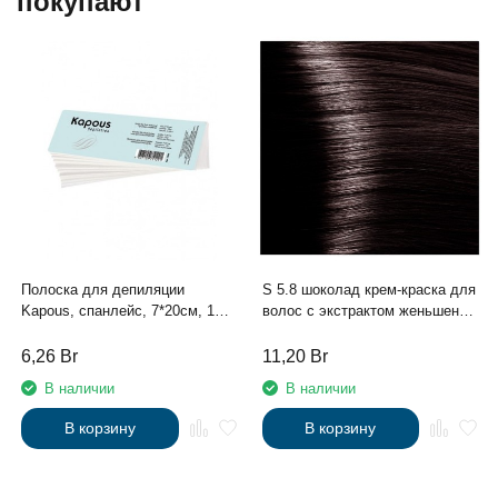
покупают
Полоска для депиляции
S 5.8 шоколад крем-краска для
Kapous, спанлейс, 7*20см, 100
волос с экстрактом женьшеня
шт/уп
и рисовыми протеинами линии
Studio Professional , 100 мл
6,26
Br
11,20
Br
В наличии
В наличии
В корзину
В корзину