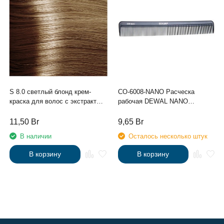
S 8.0 светлый блонд крем-
CO-6008-NANO Расческа
краска для волос с экстрактом
рабочая DEWAL NANO
женьшеня и рисовыми
комбинированная, черная,
протеинами линии Studio
антистатик 21,5 см
11,50
Br
9,65
Br
Professional , 100 мл
В наличии
Осталось несколько штук
В корзину
В корзину