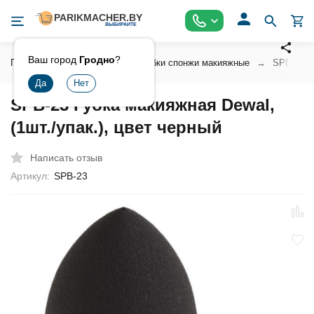
Ваш город
Гродно
?
Главная
Аксессуары
Губки спонжи макияжные
SPB-23 Гу
SPB-23 Губка макияжная Dewal,
(1шт./упак.), цвет черный
Написать отзыв
Артикул:
SPB-23