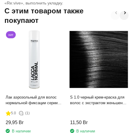
«Re:vive», выполнить укладку.
C этим товаром также
покупают
хит
Лак аэрозольный для волос
S 1.0 черный крем-краска для
нормальной фиксации серии
волос с экстрактом женьшеня
"Styling" Kapous, 500 мл
и рисовыми протеинами линии
5.0
(1)
Studio Professional , 100 мл
29,95
Br
11,50
Br
В наличии
В наличии