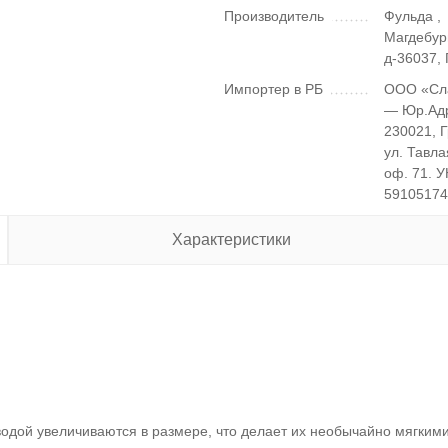
Производитель
Фульда ,
Магдебур
д-36037,
Импортер в РБ
ООО «Сл
— Юр.Ад
230021, 
ул. Тавла
оф. 71. 
5910517
Характеристики
водой увеличиваются в размере, что делает их необычайно мягким