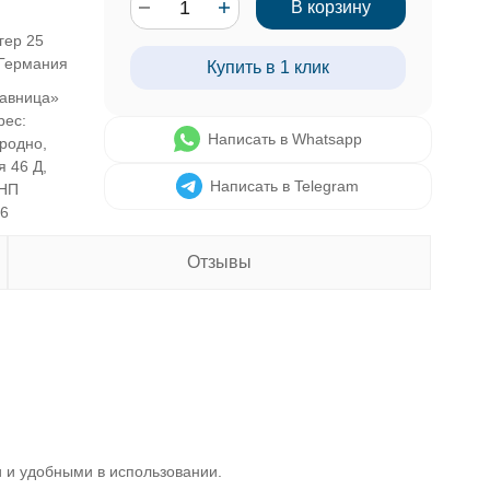
В корзину
гер 25
 Германия
Купить в 1 клик
авница»
рес:
Написать в Whatsapp
Гродно,
я 46 Д,
Написать в Telegram
УНП
46
Отзывы
и и удобными в использовании.