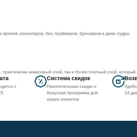
кремов, консилеров, баз, праймеров, бронзеров и даже пудры.
 практически невесомый слой, так и более плотный слой, который
лата
Система скидок
Возв
одится с
Накопительные скидки и
Удобн
OS
бонусная программа для
14 дн
наших клиентов