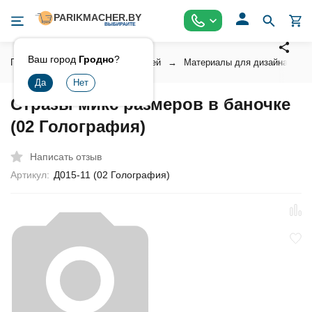
Ваш город
Гродно
?
Главная
Косметика для ногтей
Материалы для дизайна ногт
Стразы микс размеров в баночке
(02 Голография)
Написать отзыв
Артикул:
Д015-11 (02 Голография)