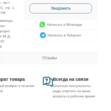
, пр-т
1, стр. 1,
Уведомить
, РФ
авница»
Написать в Whatsapp
рес:
Гродно,
Написать в Telegram
я 46 Д,
УНП
46
Отзывы
рат товара
Всегда на связи
ый возврат в течение
Опытные консультанты
ей
рады ответить на ваши
вопросы в рабочее время