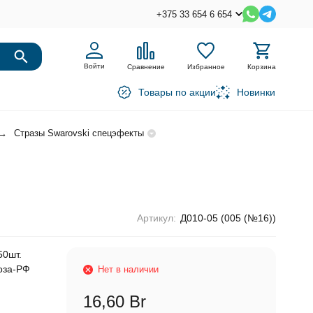
+375 33 654 6 654
Войти
Сравнение
Избранное
Корзина
Товары по акции
Новинки
Стразы Swarovski спецэфекты
Артикул:
Д010-05 (005 (№16))
50шт.
воза-РФ
Нет в наличии
16,60 Br