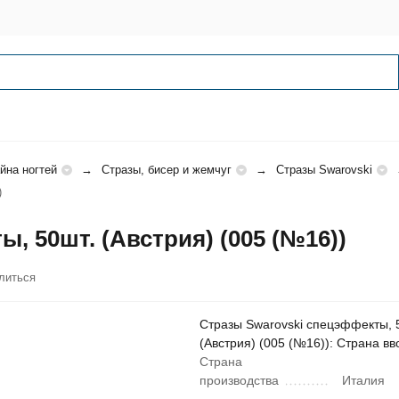
йна ногтей
Стразы, бисер и жемчуг
Стразы Swarovski
)
, 50шт. (Австрия) (005 (№16))
литься
Стразы Swarovski спецэффекты, 
(Австрия) (005 (№16)): Страна в
Страна
производства
Италия