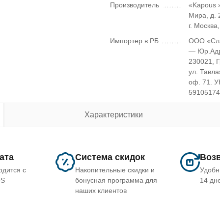
Производитель
«Kapous »
Мира, д. 2
г. Москва
Импортер в РБ
ООО «Сл
— Юр.Ад
230021, 
ул. Тавла
оф. 71. 
5910517
Характеристики
лата
Система скидок
Возв
одится с
Накопительные скидки и
Удобн
OS
бонусная программа для
14 дн
наших клиентов