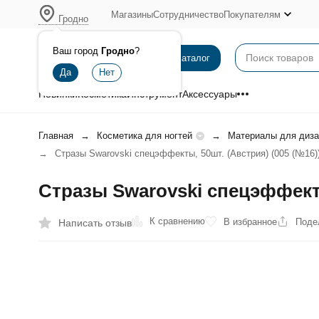
Магазины
Сотрудничество
Покупателям
Гродно
Ваш город
Гродно
?
Каталог
Новинки
Косметика
Инструмент
Аксессуары
Главная
Косметика для ногтей
Материалы для диза
Стразы Swarovski спецэффекты, 50шт. (Австрия) (005 (№16)
Стразы Swarovski спецэффекты
К сравнению
В избранное
Поде
Написать отзыв