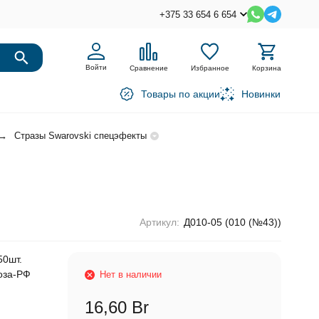
+375 33 654 6 654
Войти
Сравнение
Избранное
Корзина
Товары по акции
Новинки
Стразы Swarovski спецэфекты
Артикул:
Д010-05 (010 (№43))
50шт.
воза-РФ
Нет в наличии
16,60 Br