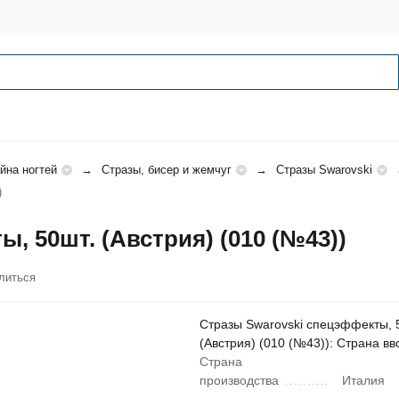
йна ногтей
Стразы, бисер и жемчуг
Стразы Swarovski
)
, 50шт. (Австрия) (010 (№43))
литься
Стразы Swarovski спецэффекты, 
(Австрия) (010 (№43)): Страна в
Страна
производства
Италия