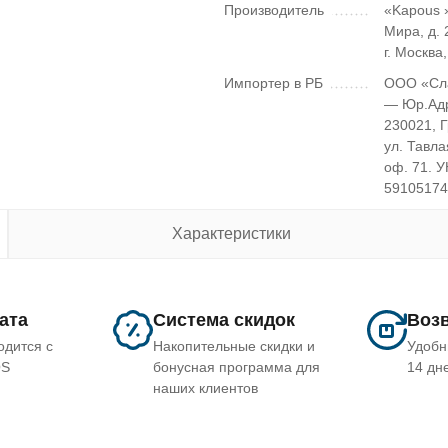
Производитель
«Kapous »
Мира, д. 2
г. Москва
Импортер в РБ
ООО «Сл
— Юр.Ад
230021, 
ул. Тавла
оф. 71. 
5910517
Характеристики
лата
Система скидок
Возв
одится с
Накопительные скидки и
Удобн
OS
бонусная программа для
14 дн
наших клиентов