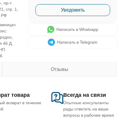
, пр-т
1, стр. 1,
Уведомить
, РФ
авница»
Написать в Whatsapp
рес:
Гродно,
Написать в Telegram
я 46 Д,
УНП
46
Отзывы
рат товара
Всегда на связи
ый возврат в течение
Опытные консультанты
ей
рады ответить на ваши
вопросы в рабочее время