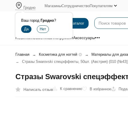
Магазины
Сотрудничество
Покупателям
Гродно
Ваш город
Гродно
?
Каталог
Новинки
Косметика
Инструмент
Аксессуары
Главная
Косметика для ногтей
Материалы для диза
Стразы Swarovski спецэффекты, 50шт. (Австрия) (010 (№43)
Стразы Swarovski спецэффекты
К сравнению
В избранное
Поде
Написать отзыв