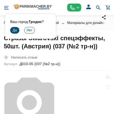
Ваш город
Гродно
?
Главная
Косметика для ногтей
Материалы для дизайна ногт
Стразы Swarovski спецэффекты,
50шт. (Австрия) (037 (№2 тр-н))
Написать отзыв
Артикул:
Д010-05 (037 (№2 тр-н))