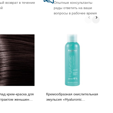
ый возврат в течение
Опытные консультанты
ей
рады ответить на ваши
вопросы в рабочее время
S
о
с
лад крем-краска для
Кремообразная окислительная
эмульсия «Hyaluronic
и протеинами линии
Cremoxon» с Гиалуроновой
essional , 100 мл
кислотой 6%, 150 мл