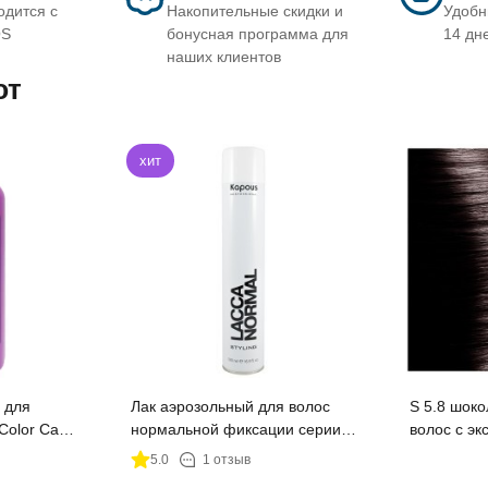
одится с
Накопительные скидки и
Удобн
OS
бонусная программа для
14 дн
наших клиентов
ют
хит
 для
Лак аэрозольный для волос
S 5.8 шоко
Color Care"
нормальной фиксации серии
волос с экстрактом женьшеня
 350мл
"Styling" Kapous, 500 мл
и рисовым
5.0
1 отзыв
Studio Prof