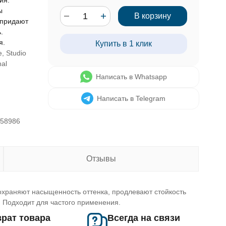
ия.
ы
В корзину
 придают
.
я.
Купить в 1 клик
e, Studio
nal
Написать в Whatsapp
Написать в Telegram
758986
Отзывы
охраняют насыщенность оттенка, продлевают стойкость
. Подходит для частого применения.
рат товара
Всегда на связи