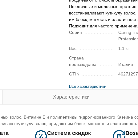
продлевают стойкость окрашиван
Пшеничные и молочные протеин
восстанавливают кутикулу волос,
им блеск, мягкость и эластичность
Подходит для частого применени
Серия
Caring lin
Professio
Вес
1.1 кг
Страна
производства
Италия
GTIN
4627129
Все характеристики
Характеристики
ных волос. Витамин Е и полипептиды гидролизованного Казеина с
вают кутикулу волос, придают им блеск, мягкость и эластичность
лата
Система скидок
Возв