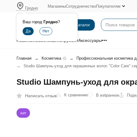
Магазины
Сотрудничество
Покупателям
Гродно
Ваш город
Гродно
?
Каталог
Новинки
Косметика
Инструмент
Аксессуары
Главная
Косметика
Профессиональная косметика д
Studio Шампунь-уход для окрашенных волос "Color Care" сер
Studio Шампунь-уход для окра
К сравнению
В избранное
Поде
Написать отзыв
хит