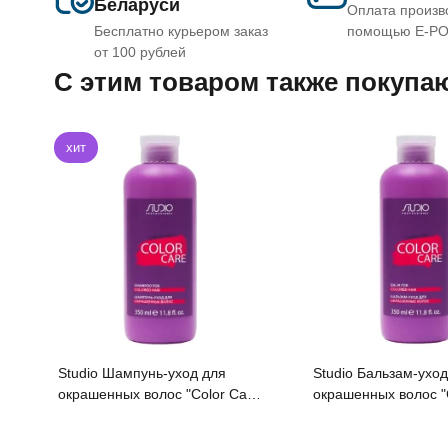
Беларуси
Оплата произв
Бесплатно курьером заказ
помощью E-P
от 100 рублей
C этим товаром также покупа
хит
Studio Шампунь-уход для
Studio Бальзам-уход
окрашенных волос "Color Care"
окрашенных волос "
серии "Caring Line" 350мл
серии "Caring Line"