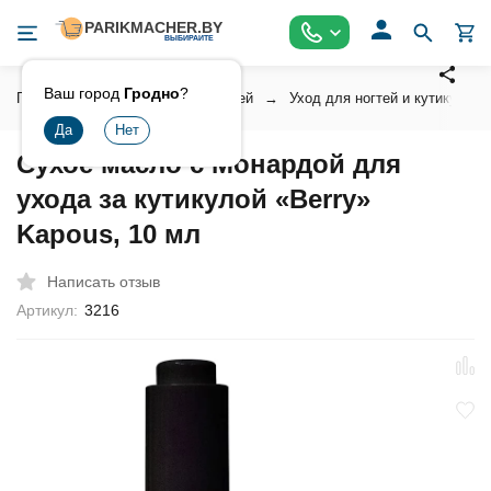
Ваш город
Гродно
?
Главная
Косметика для ногтей
Уход для ногтей и кутикулой
Сухое масло с Монардой для
ухода за кутикулой «Berry»
Kapous, 10 мл
Написать отзыв
Артикул:
3216