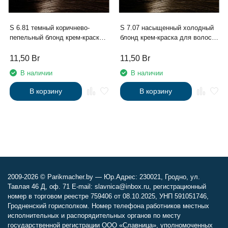
S 6.81 темный коричнево-
S 7.07 насыщенный холодный
пепельный блонд крем-краска
блонд крем-краска для волос с
для волос с экстрактом
экстрактом женьшеня и
женьшеня и рисовыми
рисовыми протеинами линии
11,50
Br
11,50
Br
протеинами линии Studio
Studio Professional , 100 мл
В наличии
В наличии
Professional , 100 мл
В корзину
В корзину
2009-2026 © Parikmacher.by — Юр.Адрес: 230021, Гродно, ул.
Тавлая 46 Д, оф. 71 E-mail: slavnica@inbox.ru, регистрационный
номер в торговом реестре 759406 от 08.10.2025, УНП 591051746,
Гродненский горисполком. Номер телефона работников местных
исполнительных и распорядительных органов по месту
государственной регистрации ООО «Славница», уполномоченных