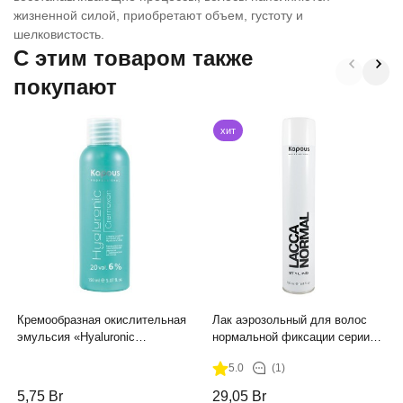
жизненной силой, приобретают объем, густоту и
шелковистость.
C этим товаром также
покупают
хит
Кремообразная окислительная
Лак аэрозольный для волос
эмульсия «Hyaluronic
нормальной фиксации серии
Cremoxon» с Гиалуроновой
"Styling" Kapous, 500 мл
5.0
(1)
кислотой 6%, 150 мл
5,75
Br
29,05
Br