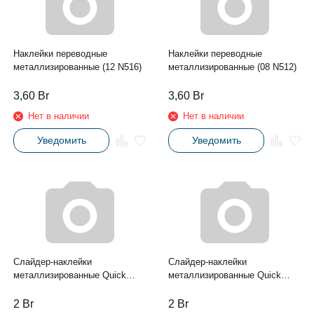
Наклейки переводные
Наклейки переводные
металлизированные (12 N516)
металлизированные (08 N512)
3,60
Br
3,60
Br
Нет в наличии
Нет в наличии
Уведомить
Уведомить
Слайдер-наклейки
Слайдер-наклейки
металлизированные Quick
металлизированные Quick
Design (072 150 серебро
Design (002 91 серебро)
голографическое)
2
Br
2
Br