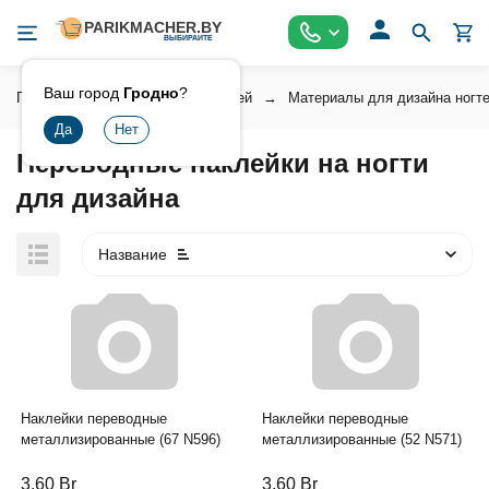
Ваш город
Гродно
?
Главная
Косметика для ногтей
Материалы для дизайна ногт
Переводные наклейки на ногти
для дизайна
Название
Наклейки переводные
Наклейки переводные
металлизированные (67 N596)
металлизированные (52 N571)
3,60
Br
3,60
Br