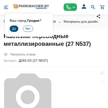
Ваш город
Гродно
?
Главная
Косметика для ногтей
Материалы для дизайна ногт
Наклейки переводные
металлизированные (27 N537)
Написать отзыв
Артикул:
Д265-03 (27 N537)