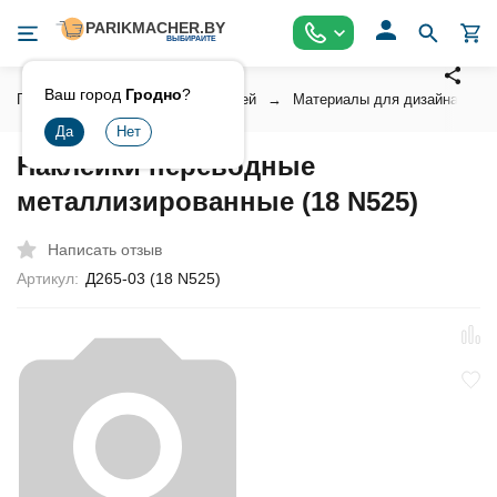
Ваш город
Гродно
?
Главная
Косметика для ногтей
Материалы для дизайна ногт
Наклейки переводные
металлизированные (18 N525)
Написать отзыв
Артикул:
Д265-03 (18 N525)