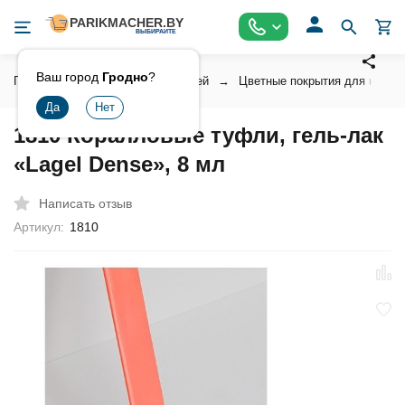
Ваш город
Гродно
?
Главная
Косметика для ногтей
Цветные покрытия для ногтей
1810 Коралловые туфли, гель-лак
«Lagel Dense», 8 мл
Написать отзыв
Артикул:
1810