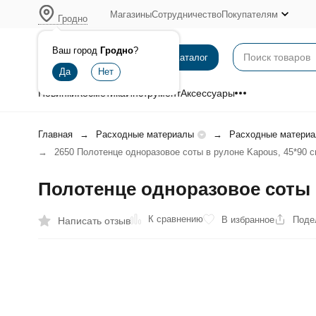
Магазины
Сотрудничество
Покупателям
Гродно
Ваш город
Гродно
?
Каталог
Новинки
Косметика
Инструмент
Аксессуары
Главная
Расходные материалы
Расходные материа
2650 Полотенце одноразовое соты в рулоне Kapous, 45*90 cм
Полотенце одноразовое соты в 
К сравнению
В избранное
Поде
Написать отзыв