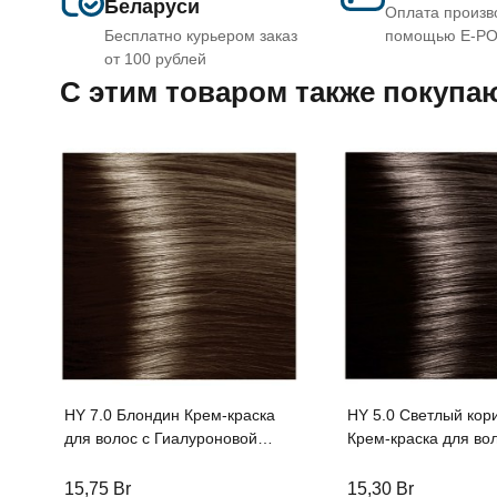
Беларуси
Оплата произв
Бесплатно курьером заказ
помощью E-P
от 100 рублей
C этим товаром также покупа
HY 7.0 Блондин Крем-краска
HY 5.0 Светлый кор
для волос с Гиалуроновой
Крем-краска для вол
кислотой серии “Hyaluronic
Гиалуроновой кисло
acid”, 100мл
“Hyaluronic acid”, 1
15,75
Br
15,30
Br