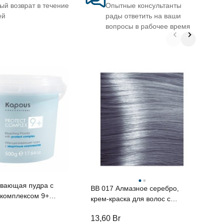
ый возврат в течение
Опытные консультанты
ей
рады ответить на ваши
вопросы в рабочее время
К
э
C
к
A
вающая пудра с
BB 017 Алмазное серебро,
комплексом 9+
крем-краска для волос с
ии “Blond Bar”, 500
экстрактом жемчуга серии
13,60
Br
2
"Blond Bar", 100 мл