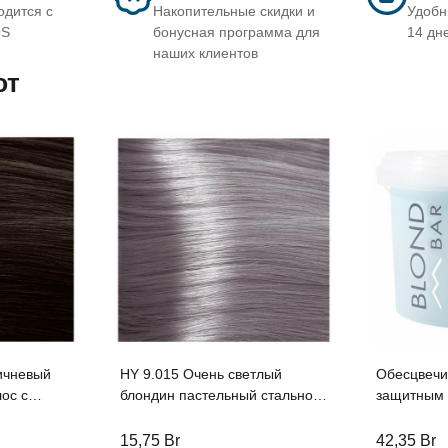
одится с
Накопительные скидки и
Удобн
OS
бонусная программа для
14 дн
наших клиентов
ют
ичневый
HY 9.015 Очень светлый
Обесцвечи
ос с
блондин пастельный стальной
защитным 
той серии
Крем-краска для волос с
Kapous сер
00мл
Гиалуроновой кислотой серии
г
15,75
Br
42,35
Br