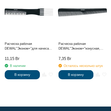
Расческа рабочая
Расческа рабочая
DEWAL"Эконом+"для начеса, с
DEWAL"Эконом+"конусная,
металлической вилкой, черная
черная 18 см
19 см
11,15
Br
7,35
Br
В наличии
Осталось несколько штук
В корзину
В корзину