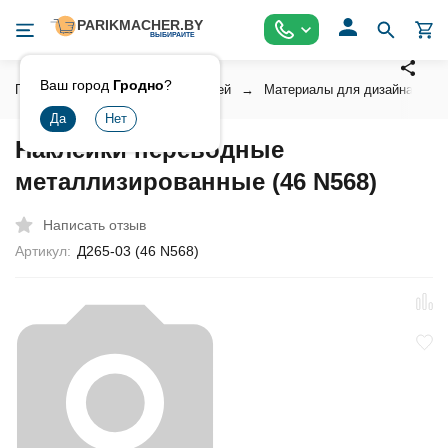
Ваш город
Гродно
?
Главная
Косметика для ногтей
Материалы для дизайна ногт
Наклейки переводные
металлизированные (46 N568)
Написать отзыв
Артикул:
Д265-03 (46 N568)