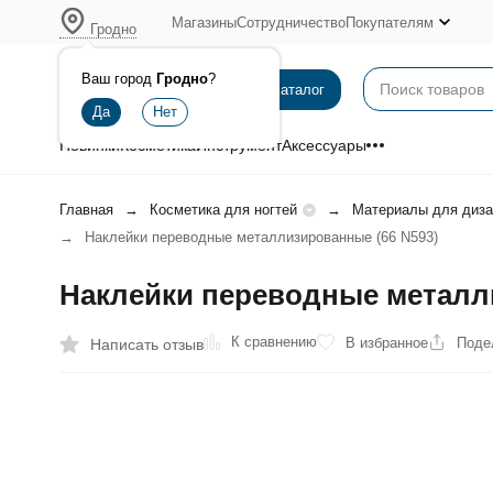
Магазины
Сотрудничество
Покупателям
Гродно
Ваш город
Гродно
?
Каталог
Новинки
Косметика
Инструмент
Аксессуары
Главная
Косметика для ногтей
Материалы для диза
Наклейки переводные металлизированные (66 N593)
Наклейки переводные металл
К сравнению
В избранное
Поде
Написать отзыв