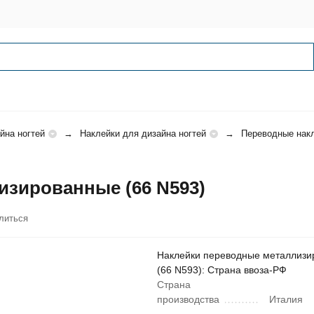
йна ногтей
Наклейки для дизайна ногтей
Переводные накл
изированные (66 N593)
литься
Наклейки переводные металлиз
(66 N593): Страна ввоза-РФ
Страна
производства
Италия