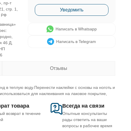
, пр-т
1, стр. 1,
Уведомить
, РФ
авница»
Написать в Whatsapp
рес:
Гродно,
Написать в Telegram
я 46 Д,
УНП
46
Отзывы
д в теплую воду.Перенести наклейки с основы на ноготь и
спользоваться для наклеивания на лаковое покрытие,
рат товара
Всегда на связи
ый возврат в течение
Опытные консультанты
ей
рады ответить на ваши
вопросы в рабочее время