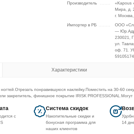
Производитель
«Kapous »
Мира, д. 2
г. Москва
Импортер в РБ
ООО «Сл
— Юр.Ад
230021, 
ул. Тавла
оф. 71. 
5910517
Характеристики
огтей.Отрезать понравившуюся наклейку.Поместить на 30-60 секун
 или закрепитель, финишное покрытие IRISK PROFESSIONAL.Могут и
лата
Система скидок
Возв
одится с
Накопительные скидки и
Удобн
OS
бонусная программа для
14 дн
наших клиентов