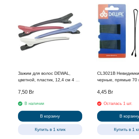
Зажим для волос DEWAL,
CL3021B Невидимк
цветной, пластик, 12,4 см 4 шт/
черные, прямые 70 
уп
уп.
7,50
Br
4,45
Br
В наличии
Осталась 1 шт.
В корзину
В корзин
Купить в 1 клик
Купить в 1 к