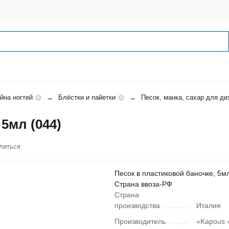
йна ногтей
Блёстки и пайетки
Песок, манка, сахар для ди
5мл (044)
литься
Песок в пластиковой баночке, 5мл
Страна ввоза-РФ
Страна
производства
Италия
Производитель
«Kapous »