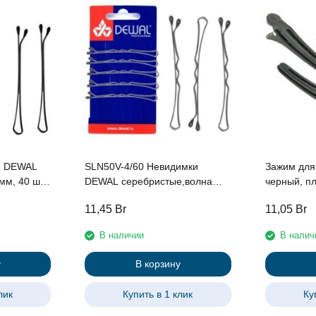
и DEWAL
SLN50V-4/60 Невидимки
Зажим для
мм, 40 шт/
DEWAL серебристые,волна
черный, пл
50мм, 60шт/уп.
уп
11,45
Br
11,05
Br
В наличии
В налич
у
В корзину
лик
Купить в 1 клик
Ку