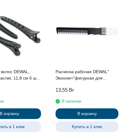
1
с
 волос DEWAL,
Расческа рабочая DEWAL"
астик, 11,8 см 6 шт/
Эконом+"фигурная для
начеса, с металлической
13,55
Br
1
вилкой, черная 20,5 см
ии
В наличии
В корзину
В корзину
пить в 1 клик
Купить в 1 клик