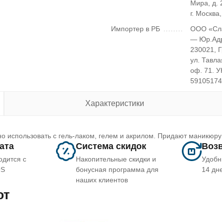
Мира, д. 2
г. Москва
Импортер в РБ
ООО «Сл
— Юр.Ад
230021, 
ул. Тавла
оф. 71. 
5910517
Характеристики
о использовать с гель-лаком, гелем и акрилом. Придают маникюру
лата
Система скидок
Возв
одится с
Накопительные скидки и
Удобн
OS
бонусная программа для
14 дн
наших клиентов
ют