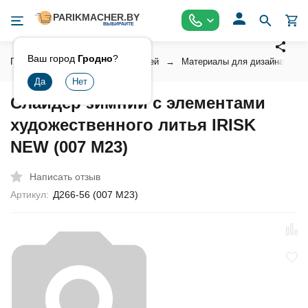
Ваш город
Гродно
?
Главная
Косметика для ногтей
Материалы для дизайна ногт
Слайдер зимний с элементами
художественного литья IRISK
NEW (007 М23)
Написать отзыв
Артикул:
Д266-56 (007 М23)